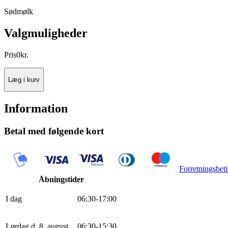
Sødmølk
Valgmuligheder
Pris
0
kr.
Læg i kurv
Information
Betal med følgende kort
Forretningsbeti
Åbningstider
I dag
0
6
:
30
-
17
:
0
0
Lørdag d. 8. august
0
6
:
30
-
15
:
30