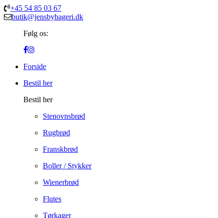
+45 54 85 03 67
butik@jensbybageri.dk
Følg os:
Forside
Bestil her
Bestil her
Stenovnsbrød
Rugbrød
Franskbrød
Boller / Stykker
Wienerbrød
Flutes
Tørkager