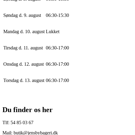
Søndag d. 9. august
0
6
:
30
-
15
:
30
Mandag d. 10. august
Lukket
Tirsdag d. 11. august
0
6
:
30
-
17
:
0
0
Onsdag d. 12. august
0
6
:
30
-
17
:
0
0
Torsdag d. 13. august
0
6
:
30
-
17
:
0
0
Du finder os her
Tlf: 54 85 03 67
Mail: butik@jensbybageri.dk