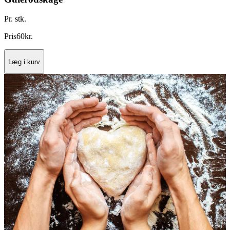
Pr. stk.
Pris
60
kr.
Læg i kurv