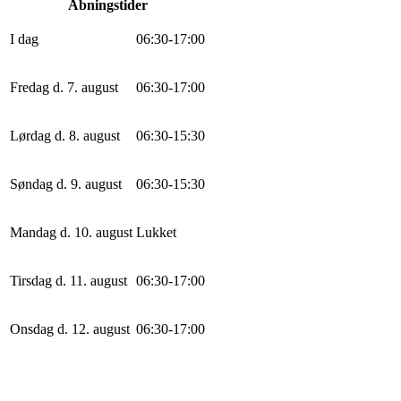
Åbningstider
I dag
0
6
:
30
-
17
:
0
0
Fredag d. 7. august
0
6
:
30
-
17
:
0
0
Lørdag d. 8. august
0
6
:
30
-
15
:
30
Søndag d. 9. august
0
6
:
30
-
15
:
30
Mandag d. 10. august
Lukket
Tirsdag d. 11. august
0
6
:
30
-
17
:
0
0
Onsdag d. 12. august
0
6
:
30
-
17
:
0
0