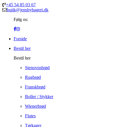
+45 54 85 03 67
butik@jensbybageri.dk
Følg os:
Forside
Bestil her
Bestil her
Stenovnsbrød
Rugbrød
Franskbrød
Boller / Stykker
Wienerbrød
Flutes
Tørkager